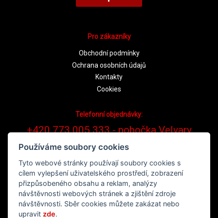
Pro zákazníky
Obchodní podmínky
Ochrana osobních údajů
Kontakty
Cookies
Telefonní objednávky:
+420 773 005 333 - pobočka Velvary
Používáme soubory cookies
Tyto webové stránky používají soubory cookies s
cílem vylepšení uživatelského prostředí, zobrazení
přizpůsobeného obsahu a reklam, analýzy
návštěvnosti webových stránek a zjištění zdroje
návštěvnosti. Sběr cookies můžete zakázat nebo
upravit
zde
.