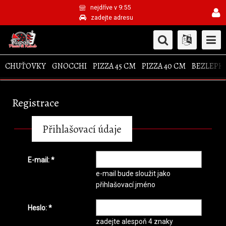
nejdříve v 9:55
zadejte adresu
CHUŤOVKY
GNOCCHI
PIZZA 45 CM
PIZZA 40 CM
BEZLEPKO
Registrace
Přihlašovací údaje
E-mail: *
e-mail bude sloužit jako
přihlašovací jméno
Heslo: *
zadejte alespoň 4 znaky