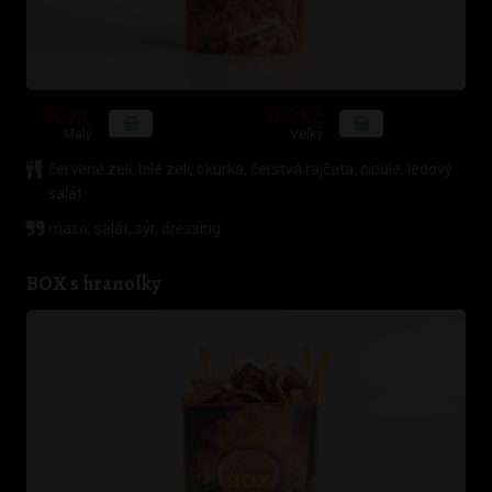
90 Kč
105 Kč
Malý
Velký
červené zelí
,
bílé zelí
,
okurka
,
čerstvá rajčata
,
cibule
,
ledový
salát
maso, salát, sýr, dressing
BOX s hranolky