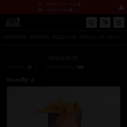
nejdříve 10. 8. v 9:55
zadejte adresu
CHUŤOVKY
GNOCCHI
PIZZA 45 CM
PIZZA 40 CM
BEZLEPKO
Kebab BOX
Zobrazení:
Zobrazit alergeny:
Hranolky