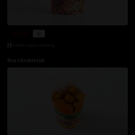
105 Kč
kebab maso
,
dressing
Box s kroketami