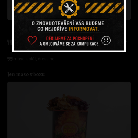
85 Kč
95 Kč
Malý
Velký
červené zelí
,
bílé zelí
,
okurka
,
cibule
,
čerstvá rajčata
,
ledový
salát
maso, salát, dressing
Jen maso v boxu