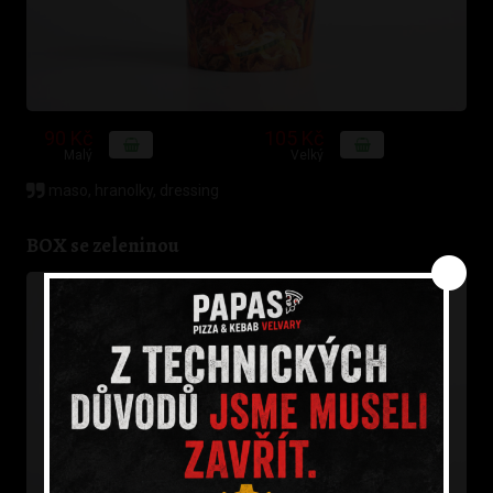
90 Kč
105 Kč
Malý
Velký
maso, hranolky, dressing
BOX se zeleninou