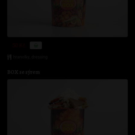
50 Kč
hranolky
,
dressing
BOX se sýrem